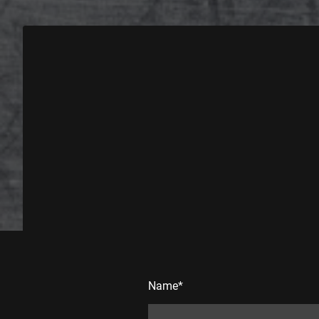
Name
*