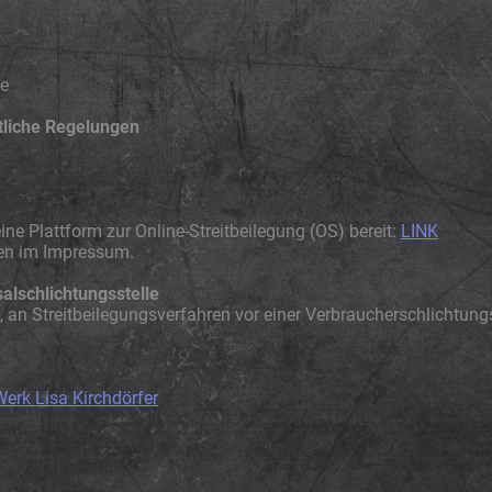
de
tliche Regelungen
ne Plattform zur Online-Streitbeilegung (OS) bereit:
LINK
ben im Impressum.
l­schlichtungs­stelle
et, an Streitbeilegungsverfahren vor einer Verbraucherschlichtun
Werk Lisa Kirchdörfer