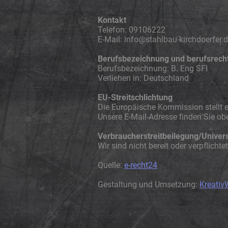
Kontakt
Telefon: 09106222
E-Mail: info@stahlbau-kirchdoerfer.
Berufsbezeichnung und berufsrech
Berufsbezeichnung: B. Eng SFI
Verliehen in: Deutschland
EU-Streitschlichtung
Die Europäische Kommission stellt ei
Unsere E-Mail-Adresse finden Sie o
Verbraucher­streit­beilegung/Universa
Wir sind nicht bereit oder verpflicht
Quelle:
e-recht24
Gestaltung und Umsetzung:
Kreativ